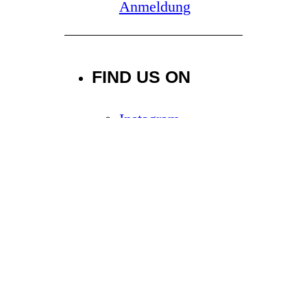
Anmeldung
FIND US ON
Instagram
Facebook
Joinride
You Tube
Linked In
© 2026 Maloja Pushbikers. All rights
Scroll to top
reserved
|
Imprint
Privacy policy