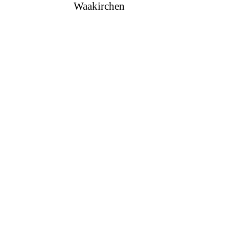
Waakirchen
info@malojapushbikers.com
+49 (0)8021 - 5070370
ABOUT
PUSHBIKERS
Unsere
Geschichte &
Werte
Rennkalender